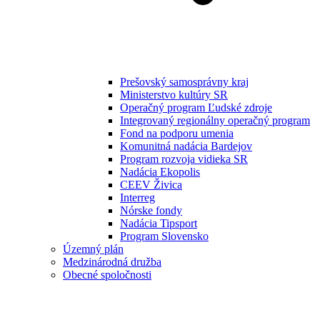
Prešovský samosprávny kraj
Ministerstvo kultúry SR
Operačný program Ľudské zdroje
Integrovaný regionálny operačný program
Fond na podporu umenia
Komunitná nadácia Bardejov
Program rozvoja vidieka SR
Nadácia Ekopolis
CEEV Živica
Interreg
Nórske fondy
Nadácia Tipsport
Program Slovensko
Územný plán
Medzinárodná družba
Obecné spoločnosti