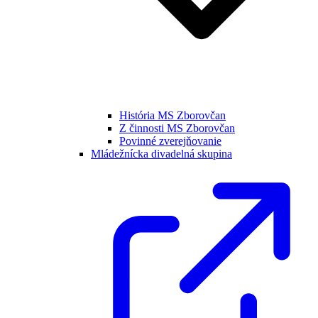
História MS Zborovčan
Z činnosti MS Zborovčan
Povinné zverejňovanie
Mládežnícka divadelná skupina