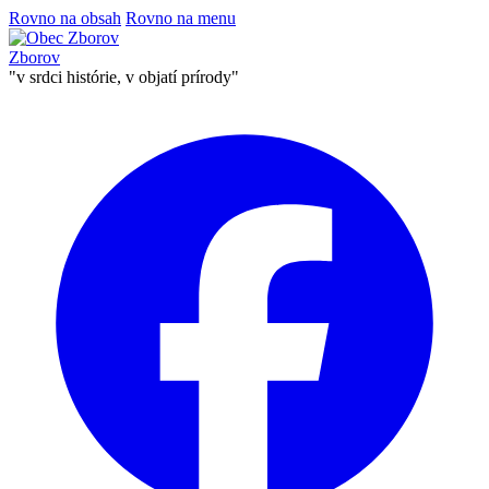
Rovno na obsah
Rovno na menu
Zborov
"v srdci histórie, v objatí prírody"