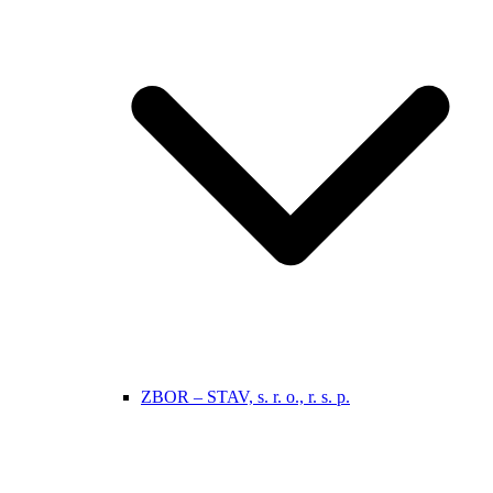
ZBOR – STAV, s. r. o., r. s. p.