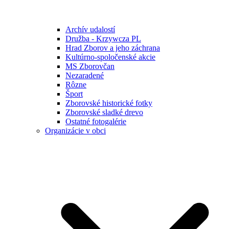
Archív udalostí
Družba - Krzywcza PL
Hrad Zborov a jeho záchrana
Kultúrno-spoločenské akcie
MS Zborovčan
Nezaradené
Rôzne
Šport
Zborovské historické fotky
Zborovské sladké drevo
Ostatné fotogalérie
Organizácie v obci