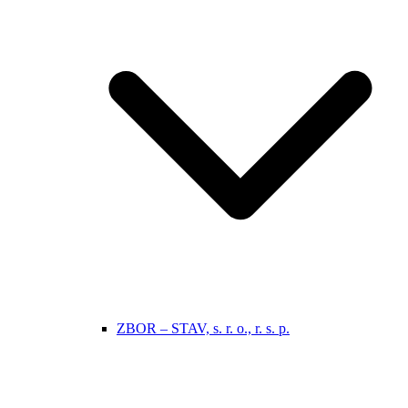
ZBOR – STAV, s. r. o., r. s. p.