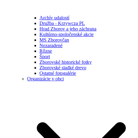
Archív udalostí
Družba - Krzywcza PL
Hrad Zborov a jeho záchrana
Kultúrno-spoločenské akcie
MS Zborovčan
Nezaradené
Rôzne
Šport
Zborovské historické fotky
Zborovské sladké drevo
Ostatné fotogalérie
Organizácie v obci