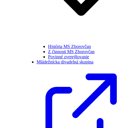
História MS Zborovčan
Z činnosti MS Zborovčan
Povinné zverejňovanie
Mládežnícka divadelná skupina