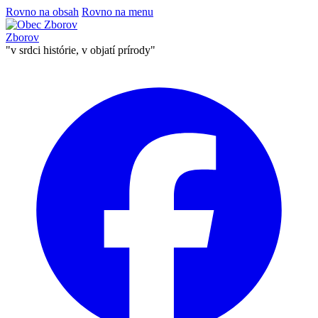
Rovno na obsah
Rovno na menu
Zborov
"v srdci histórie, v objatí prírody"