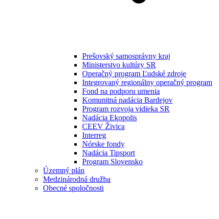
Prešovský samosprávny kraj
Ministerstvo kultúry SR
Operačný program Ľudské zdroje
Integrovaný regionálny operačný program
Fond na podporu umenia
Komunitná nadácia Bardejov
Program rozvoja vidieka SR
Nadácia Ekopolis
CEEV Živica
Interreg
Nórske fondy
Nadácia Tipsport
Program Slovensko
Územný plán
Medzinárodná družba
Obecné spoločnosti