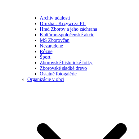
Archív udalostí
Družba - Krzywcza PL
Hrad Zborov a jeho záchrana
Kultúrno-spoločenské akcie
MS Zborovčan
Nezaradené
Rôzne
Šport
Zborovské historické fotky
Zborovské sladké drevo
Ostatné fotogalérie
Organizácie v obci