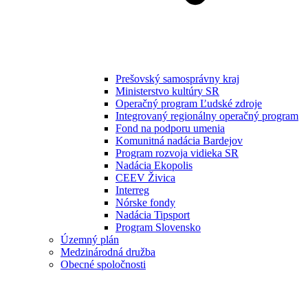
Prešovský samosprávny kraj
Ministerstvo kultúry SR
Operačný program Ľudské zdroje
Integrovaný regionálny operačný program
Fond na podporu umenia
Komunitná nadácia Bardejov
Program rozvoja vidieka SR
Nadácia Ekopolis
CEEV Živica
Interreg
Nórske fondy
Nadácia Tipsport
Program Slovensko
Územný plán
Medzinárodná družba
Obecné spoločnosti