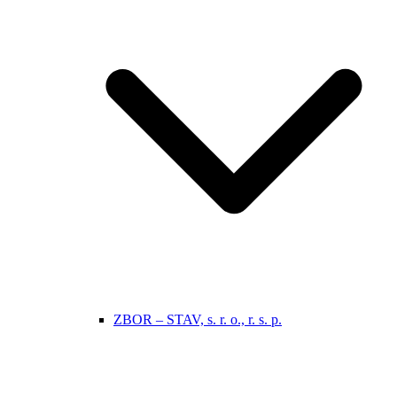
ZBOR – STAV, s. r. o., r. s. p.