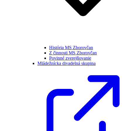
História MS Zborovčan
Z činnosti MS Zborovčan
Povinné zverejňovanie
Mládežnícka divadelná skupina