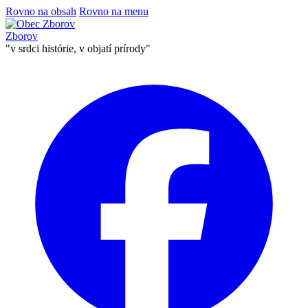
Rovno na obsah
Rovno na menu
Zborov
"v srdci histórie, v objatí prírody"