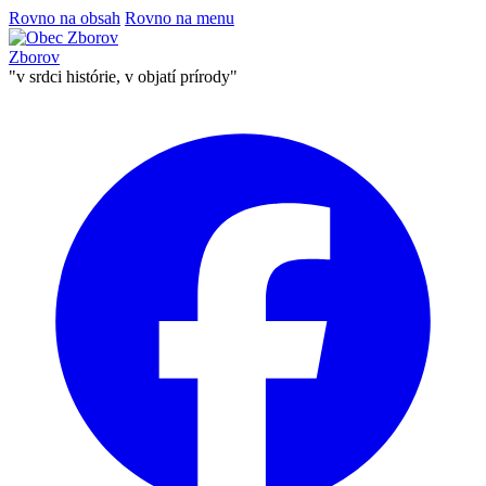
Rovno na obsah
Rovno na menu
Zborov
"v srdci histórie, v objatí prírody"