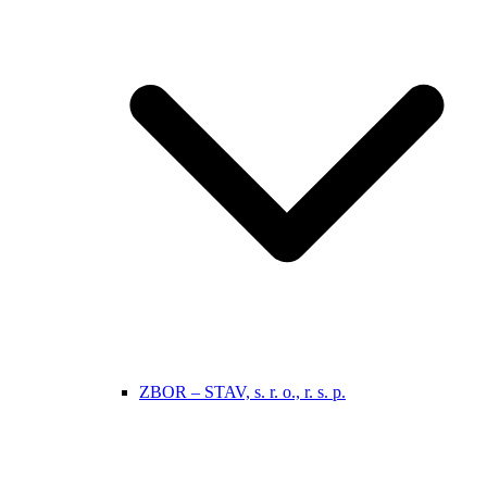
ZBOR – STAV, s. r. o., r. s. p.