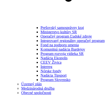
Prešovský samosprávny kraj
Ministerstvo kultúry SR
Operačný program Ľudské zdroje
Integrovaný regionálny operačný program
Fond na podporu umenia
Komunitná nadácia Bardejov
Program rozvoja vidieka SR
Nadácia Ekopolis
CEEV Živica
Interreg
Nórske fondy
Nadácia Tipsport
Program Slovensko
Územný plán
Medzinárodná družba
Obecné spoločnosti