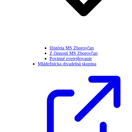
História MS Zborovčan
Z činnosti MS Zborovčan
Povinné zverejňovanie
Mládežnícka divadelná skupina