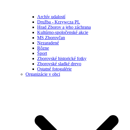
Archív udalostí
Družba - Krzywcza PL
Hrad Zborov a jeho záchrana
Kultúrno-spoločenské akcie
MS Zborovčan
Nezaradené
Rôzne
Šport
Zborovské historické fotky
Zborovské sladké drevo
Ostatné fotogalérie
Organizácie v obci