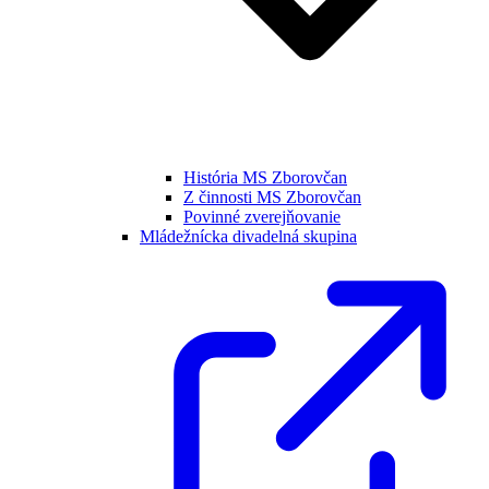
História MS Zborovčan
Z činnosti MS Zborovčan
Povinné zverejňovanie
Mládežnícka divadelná skupina