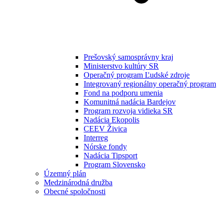
Prešovský samosprávny kraj
Ministerstvo kultúry SR
Operačný program Ľudské zdroje
Integrovaný regionálny operačný program
Fond na podporu umenia
Komunitná nadácia Bardejov
Program rozvoja vidieka SR
Nadácia Ekopolis
CEEV Živica
Interreg
Nórske fondy
Nadácia Tipsport
Program Slovensko
Územný plán
Medzinárodná družba
Obecné spoločnosti