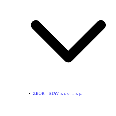
ZBOR – STAV, s. r. o., r. s. p.