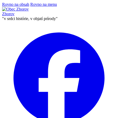
Rovno na obsah
Rovno na menu
Zborov
"v srdci histórie, v objatí prírody"