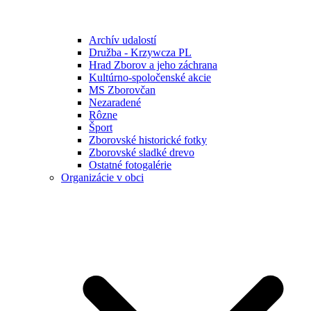
Archív udalostí
Družba - Krzywcza PL
Hrad Zborov a jeho záchrana
Kultúrno-spoločenské akcie
MS Zborovčan
Nezaradené
Rôzne
Šport
Zborovské historické fotky
Zborovské sladké drevo
Ostatné fotogalérie
Organizácie v obci