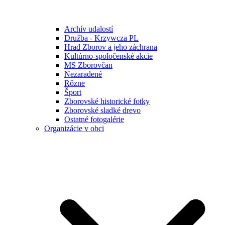
Archív udalostí
Družba - Krzywcza PL
Hrad Zborov a jeho záchrana
Kultúrno-spoločenské akcie
MS Zborovčan
Nezaradené
Rôzne
Šport
Zborovské historické fotky
Zborovské sladké drevo
Ostatné fotogalérie
Organizácie v obci