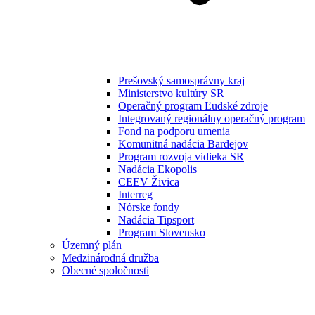
Prešovský samosprávny kraj
Ministerstvo kultúry SR
Operačný program Ľudské zdroje
Integrovaný regionálny operačný program
Fond na podporu umenia
Komunitná nadácia Bardejov
Program rozvoja vidieka SR
Nadácia Ekopolis
CEEV Živica
Interreg
Nórske fondy
Nadácia Tipsport
Program Slovensko
Územný plán
Medzinárodná družba
Obecné spoločnosti