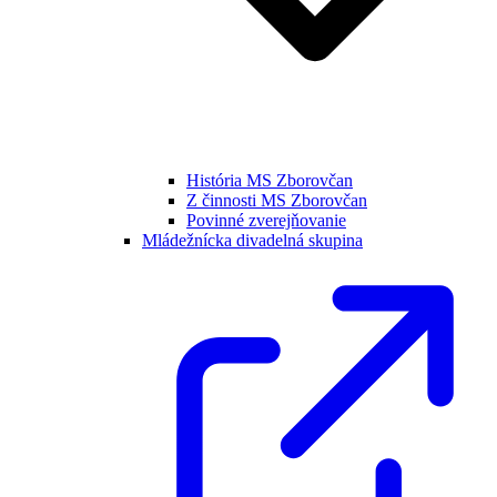
História MS Zborovčan
Z činnosti MS Zborovčan
Povinné zverejňovanie
Mládežnícka divadelná skupina