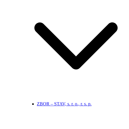
ZBOR – STAV, s. r. o., r. s. p.