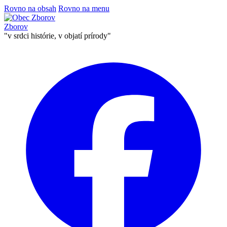
Rovno na obsah
Rovno na menu
Zborov
"v srdci histórie, v objatí prírody"