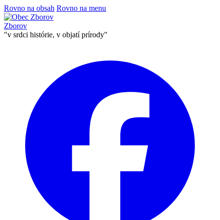
Rovno na obsah
Rovno na menu
Zborov
"v srdci histórie, v objatí prírody"