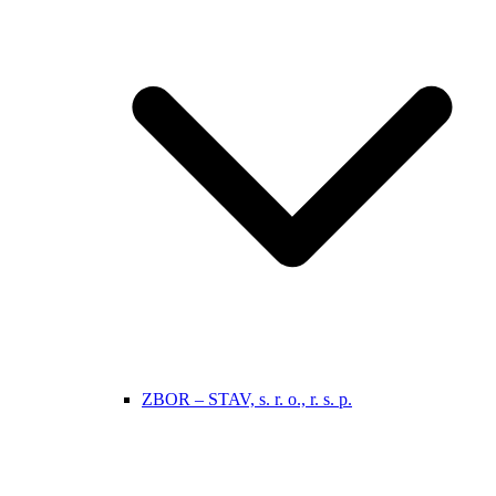
ZBOR – STAV, s. r. o., r. s. p.