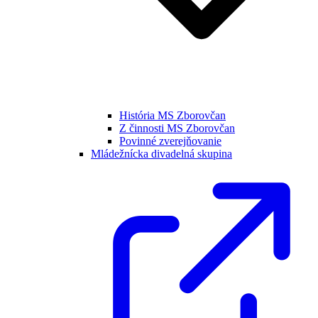
História MS Zborovčan
Z činnosti MS Zborovčan
Povinné zverejňovanie
Mládežnícka divadelná skupina