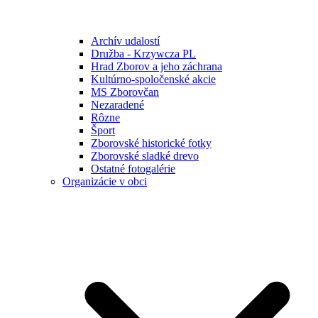
Archív udalostí
Družba - Krzywcza PL
Hrad Zborov a jeho záchrana
Kultúrno-spoločenské akcie
MS Zborovčan
Nezaradené
Rôzne
Šport
Zborovské historické fotky
Zborovské sladké drevo
Ostatné fotogalérie
Organizácie v obci