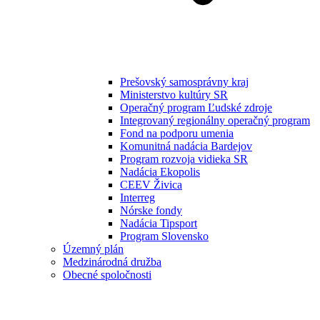
Prešovský samosprávny kraj
Ministerstvo kultúry SR
Operačný program Ľudské zdroje
Integrovaný regionálny operačný program
Fond na podporu umenia
Komunitná nadácia Bardejov
Program rozvoja vidieka SR
Nadácia Ekopolis
CEEV Živica
Interreg
Nórske fondy
Nadácia Tipsport
Program Slovensko
Územný plán
Medzinárodná družba
Obecné spoločnosti