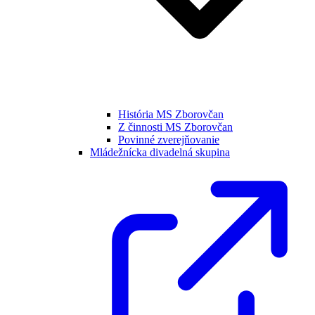
História MS Zborovčan
Z činnosti MS Zborovčan
Povinné zverejňovanie
Mládežnícka divadelná skupina