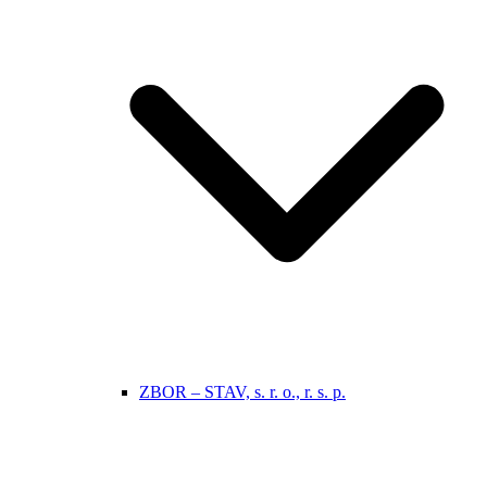
ZBOR – STAV, s. r. o., r. s. p.