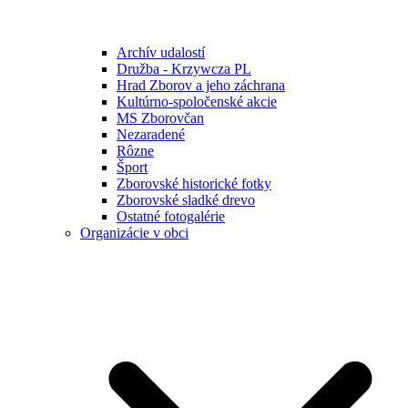
Archív udalostí
Družba - Krzywcza PL
Hrad Zborov a jeho záchrana
Kultúrno-spoločenské akcie
MS Zborovčan
Nezaradené
Rôzne
Šport
Zborovské historické fotky
Zborovské sladké drevo
Ostatné fotogalérie
Organizácie v obci