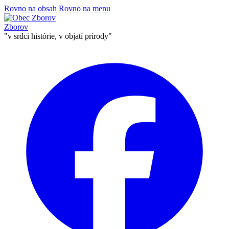
Rovno na obsah
Rovno na menu
Zborov
"v srdci histórie, v objatí prírody"