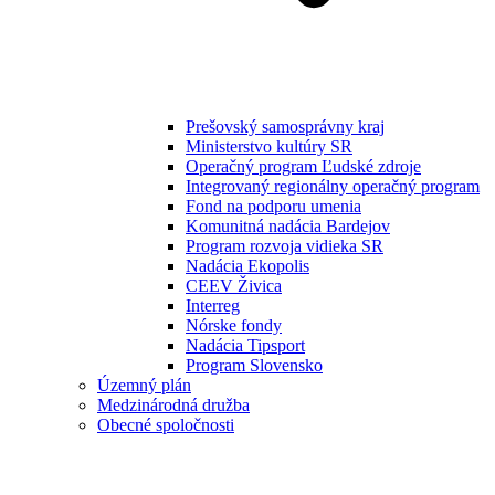
Prešovský samosprávny kraj
Ministerstvo kultúry SR
Operačný program Ľudské zdroje
Integrovaný regionálny operačný program
Fond na podporu umenia
Komunitná nadácia Bardejov
Program rozvoja vidieka SR
Nadácia Ekopolis
CEEV Živica
Interreg
Nórske fondy
Nadácia Tipsport
Program Slovensko
Územný plán
Medzinárodná družba
Obecné spoločnosti