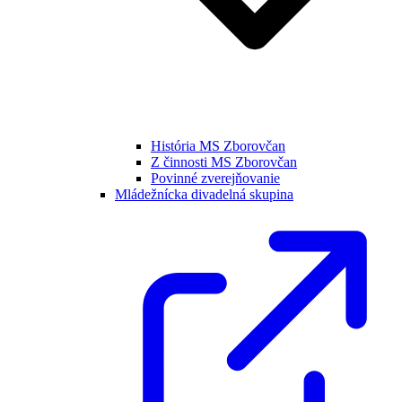
História MS Zborovčan
Z činnosti MS Zborovčan
Povinné zverejňovanie
Mládežnícka divadelná skupina