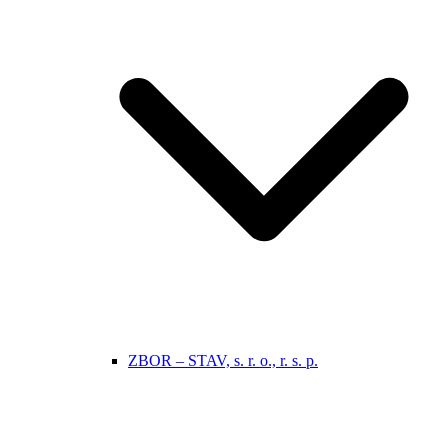
ZBOR – STAV, s. r. o., r. s. p.