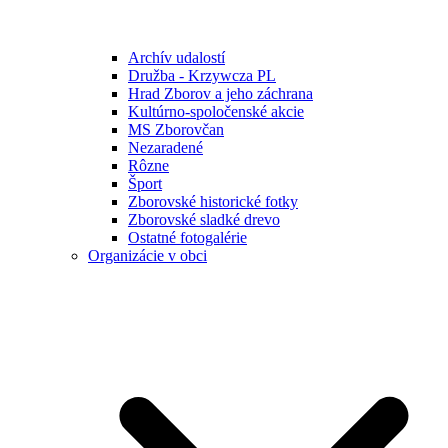
Archív udalostí
Družba - Krzywcza PL
Hrad Zborov a jeho záchrana
Kultúrno-spoločenské akcie
MS Zborovčan
Nezaradené
Rôzne
Šport
Zborovské historické fotky
Zborovské sladké drevo
Ostatné fotogalérie
Organizácie v obci