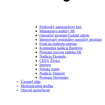
Prešovský samosprávny kraj
Ministerstvo kultúry SR
Operačný program Ľudské zdroje
Integrovaný regionálny operačný program
Fond na podporu umenia
Komunitná nadácia Bardejov
Program rozvoja vidieka SR
Nadácia Ekopolis
CEEV Živica
Interreg
Nórske fondy
Nadácia Tipsport
Program Slovensko
Územný plán
Medzinárodná družba
Obecné spoločnosti