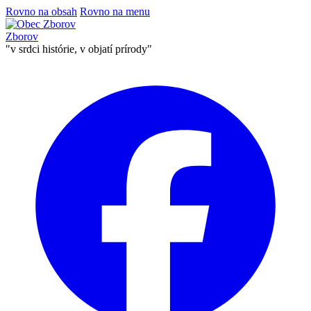
Rovno na obsah
Rovno na menu
Zborov
"v srdci histórie, v objatí prírody"