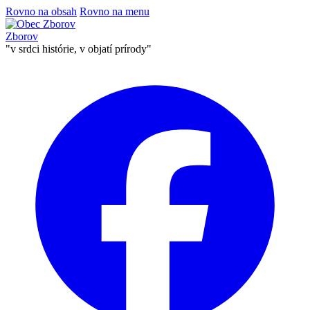
Rovno na obsah
Rovno na menu
Zborov
"v srdci histórie, v objatí prírody"