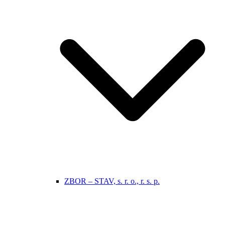
ZBOR – STAV, s. r. o., r. s. p.