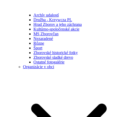
Archív udalostí
Družba - Krzywcza PL
Hrad Zborov a jeho záchrana
Kultúrno-spoločenské akcie
MS Zborovčan
Nezaradené
Rôzne
Šport
Zborovské historické fotky
Zborovské sladké drevo
Ostatné fotogalérie
Organizácie v obci