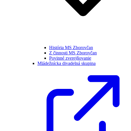
História MS Zborovčan
Z činnosti MS Zborovčan
Povinné zverejňovanie
Mládežnícka divadelná skupina