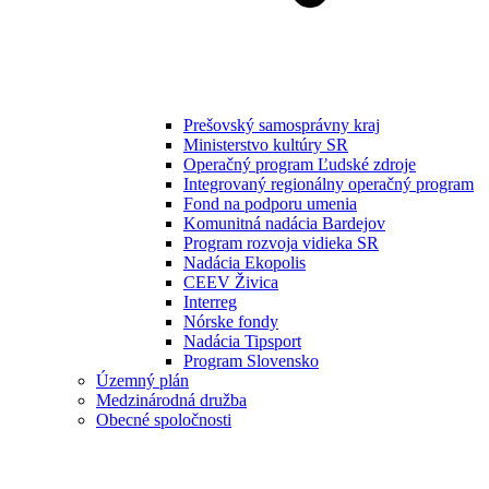
Prešovský samosprávny kraj
Ministerstvo kultúry SR
Operačný program Ľudské zdroje
Integrovaný regionálny operačný program
Fond na podporu umenia
Komunitná nadácia Bardejov
Program rozvoja vidieka SR
Nadácia Ekopolis
CEEV Živica
Interreg
Nórske fondy
Nadácia Tipsport
Program Slovensko
Územný plán
Medzinárodná družba
Obecné spoločnosti