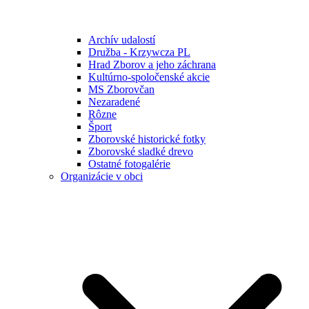
Archív udalostí
Družba - Krzywcza PL
Hrad Zborov a jeho záchrana
Kultúrno-spoločenské akcie
MS Zborovčan
Nezaradené
Rôzne
Šport
Zborovské historické fotky
Zborovské sladké drevo
Ostatné fotogalérie
Organizácie v obci