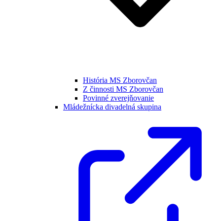
História MS Zborovčan
Z činnosti MS Zborovčan
Povinné zverejňovanie
Mládežnícka divadelná skupina