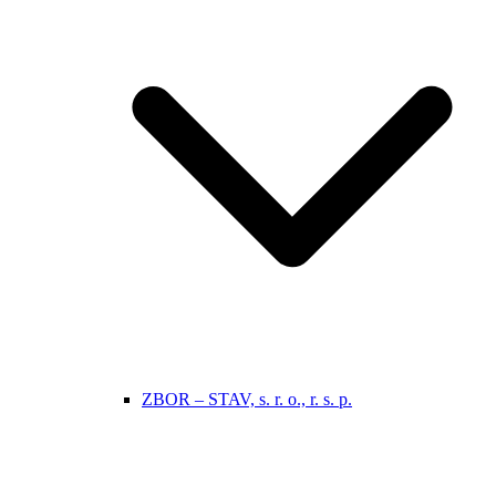
ZBOR – STAV, s. r. o., r. s. p.