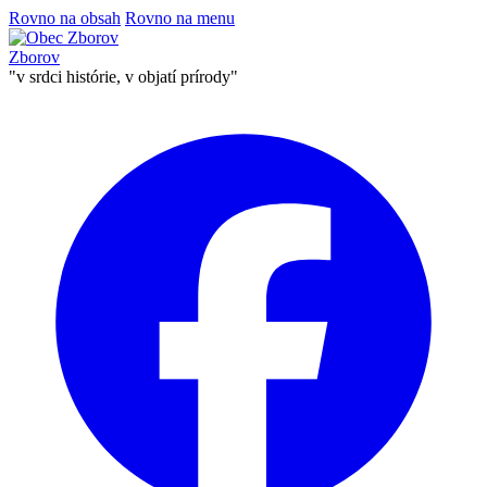
Rovno na obsah
Rovno na menu
Zborov
"v srdci histórie, v objatí prírody"