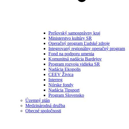
Prešovský samosprávny kraj
Ministerstvo kultúry SR
Operačný program Ľudské zdroje
Integrovaný regionálny operačný program
Fond na podporu umenia
Komunitná nadácia Bardejov
Program rozvoja vidieka SR
Nadácia Ekopolis
CEEV Živica
Interreg
Nórske fondy
Nadácia Tipsport
Program Slovensko
Územný plán
Medzinárodná družba
Obecné spoločnosti