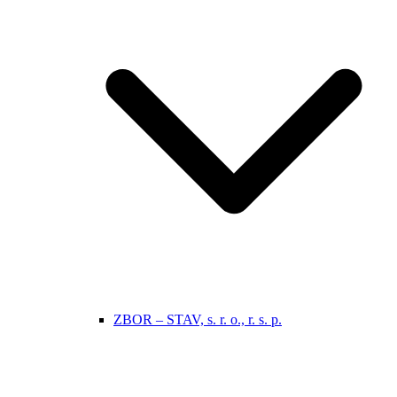
ZBOR – STAV, s. r. o., r. s. p.