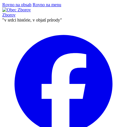
Rovno na obsah
Rovno na menu
Zborov
"v srdci histórie, v objatí prírody"