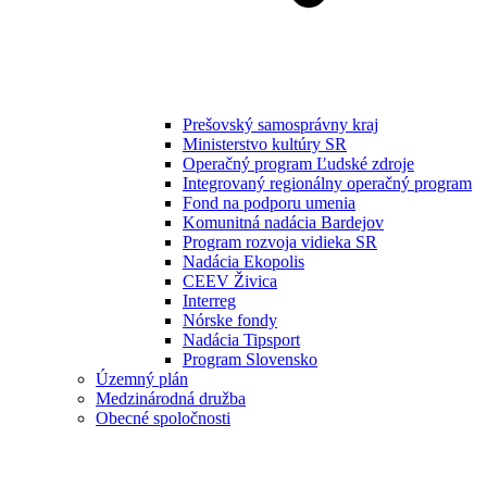
Prešovský samosprávny kraj
Ministerstvo kultúry SR
Operačný program Ľudské zdroje
Integrovaný regionálny operačný program
Fond na podporu umenia
Komunitná nadácia Bardejov
Program rozvoja vidieka SR
Nadácia Ekopolis
CEEV Živica
Interreg
Nórske fondy
Nadácia Tipsport
Program Slovensko
Územný plán
Medzinárodná družba
Obecné spoločnosti