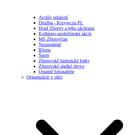
Archív udalostí
Družba - Krzywcza PL
Hrad Zborov a jeho záchrana
Kultúrno-spoločenské akcie
MS Zborovčan
Nezaradené
Rôzne
Šport
Zborovské historické fotky
Zborovské sladké drevo
Ostatné fotogalérie
Organizácie v obci