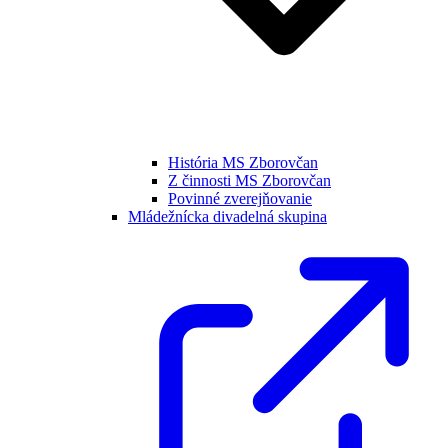
História MS Zborovčan
Z činnosti MS Zborovčan
Povinné zverejňovanie
Mládežnícka divadelná skupina