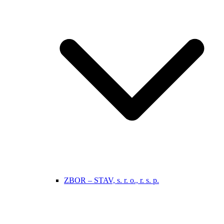
ZBOR – STAV, s. r. o., r. s. p.