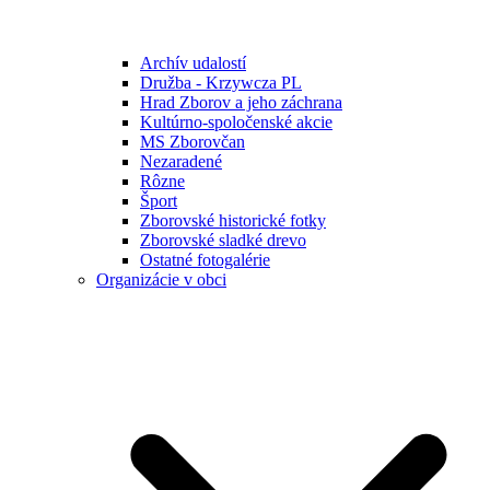
Archív udalostí
Družba - Krzywcza PL
Hrad Zborov a jeho záchrana
Kultúrno-spoločenské akcie
MS Zborovčan
Nezaradené
Rôzne
Šport
Zborovské historické fotky
Zborovské sladké drevo
Ostatné fotogalérie
Organizácie v obci