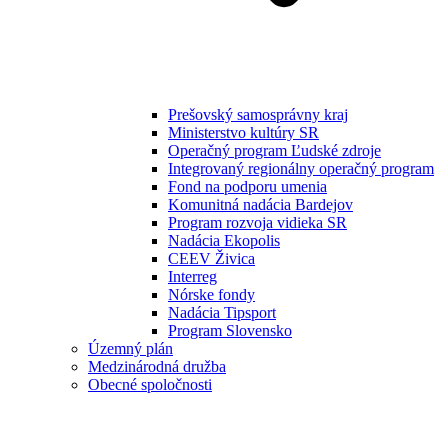
Prešovský samosprávny kraj
Ministerstvo kultúry SR
Operačný program Ľudské zdroje
Integrovaný regionálny operačný program
Fond na podporu umenia
Komunitná nadácia Bardejov
Program rozvoja vidieka SR
Nadácia Ekopolis
CEEV Živica
Interreg
Nórske fondy
Nadácia Tipsport
Program Slovensko
Územný plán
Medzinárodná družba
Obecné spoločnosti