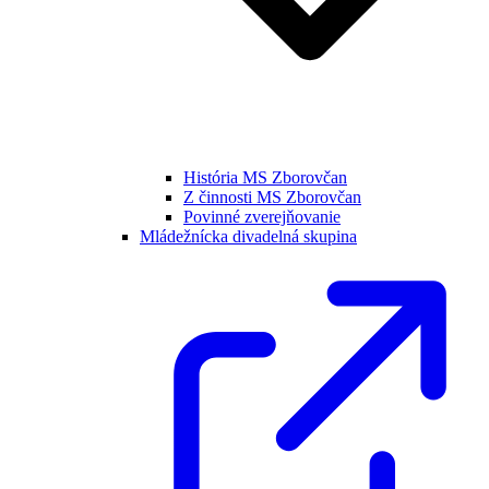
História MS Zborovčan
Z činnosti MS Zborovčan
Povinné zverejňovanie
Mládežnícka divadelná skupina