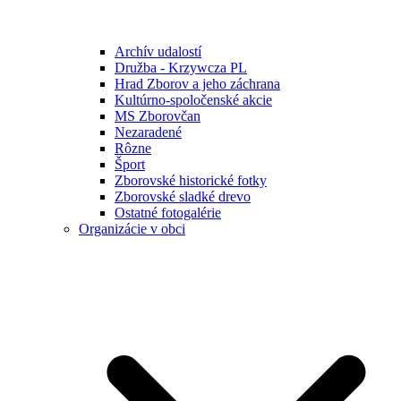
Archív udalostí
Družba - Krzywcza PL
Hrad Zborov a jeho záchrana
Kultúrno-spoločenské akcie
MS Zborovčan
Nezaradené
Rôzne
Šport
Zborovské historické fotky
Zborovské sladké drevo
Ostatné fotogalérie
Organizácie v obci