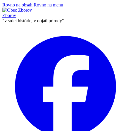
Rovno na obsah
Rovno na menu
Zborov
"v srdci histórie, v objatí prírody"