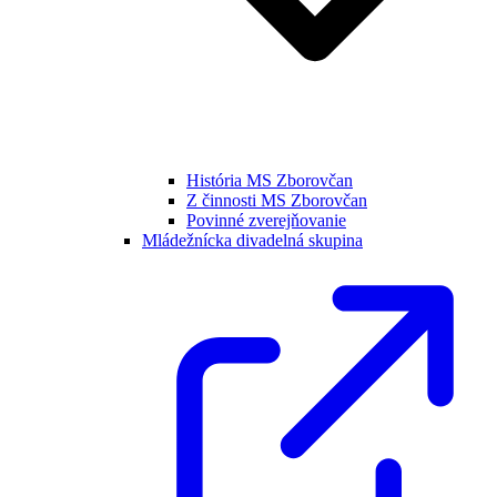
História MS Zborovčan
Z činnosti MS Zborovčan
Povinné zverejňovanie
Mládežnícka divadelná skupina