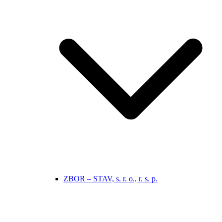
ZBOR – STAV, s. r. o., r. s. p.