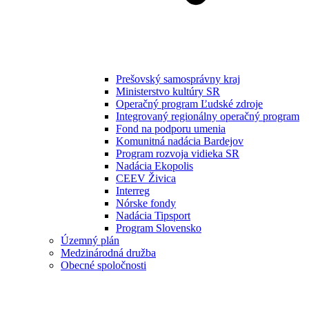
Prešovský samosprávny kraj
Ministerstvo kultúry SR
Operačný program Ľudské zdroje
Integrovaný regionálny operačný program
Fond na podporu umenia
Komunitná nadácia Bardejov
Program rozvoja vidieka SR
Nadácia Ekopolis
CEEV Živica
Interreg
Nórske fondy
Nadácia Tipsport
Program Slovensko
Územný plán
Medzinárodná družba
Obecné spoločnosti