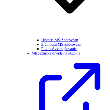
História MS Zborovčan
Z činnosti MS Zborovčan
Povinné zverejňovanie
Mládežnícka divadelná skupina