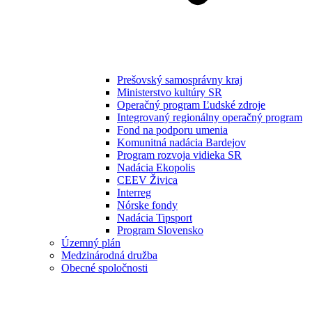
Prešovský samosprávny kraj
Ministerstvo kultúry SR
Operačný program Ľudské zdroje
Integrovaný regionálny operačný program
Fond na podporu umenia
Komunitná nadácia Bardejov
Program rozvoja vidieka SR
Nadácia Ekopolis
CEEV Živica
Interreg
Nórske fondy
Nadácia Tipsport
Program Slovensko
Územný plán
Medzinárodná družba
Obecné spoločnosti