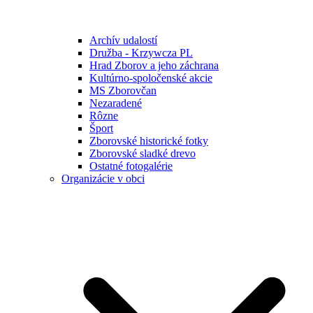
Archív udalostí
Družba - Krzywcza PL
Hrad Zborov a jeho záchrana
Kultúrno-spoločenské akcie
MS Zborovčan
Nezaradené
Rôzne
Šport
Zborovské historické fotky
Zborovské sladké drevo
Ostatné fotogalérie
Organizácie v obci