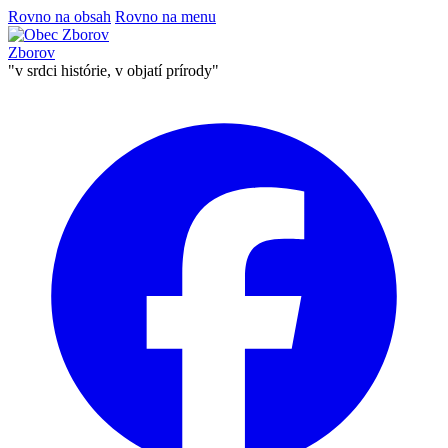
Rovno na obsah
Rovno na menu
Zborov
"v srdci histórie, v objatí prírody"