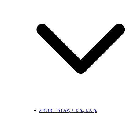
ZBOR – STAV, s. r. o., r. s. p.