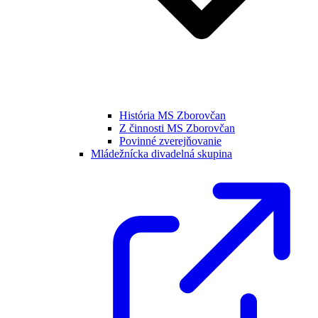
História MS Zborovčan
Z činnosti MS Zborovčan
Povinné zverejňovanie
Mládežnícka divadelná skupina