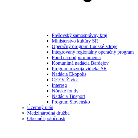
Prešovský samosprávny kraj
Ministerstvo kultúry SR
Operačný program Ľudské zdroje
Integrovaný regionálny operačný program
Fond na podporu umenia
Komunitná nadácia Bardejov
Program rozvoja vidieka SR
Nadácia Ekopolis
CEEV Živica
Interreg
Nórske fondy
Nadácia Tipsport
Program Slovensko
Územný plán
Medzinárodná družba
Obecné spoločnosti