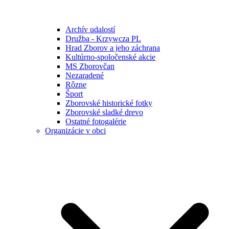
Archív udalostí
Družba - Krzywcza PL
Hrad Zborov a jeho záchrana
Kultúrno-spoločenské akcie
MS Zborovčan
Nezaradené
Rôzne
Šport
Zborovské historické fotky
Zborovské sladké drevo
Ostatné fotogalérie
Organizácie v obci