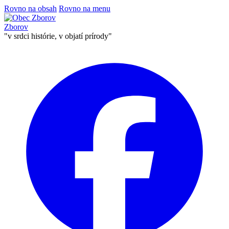
Rovno na obsah
Rovno na menu
Zborov
"v srdci histórie, v objatí prírody"