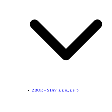
ZBOR – STAV, s. r. o., r. s. p.